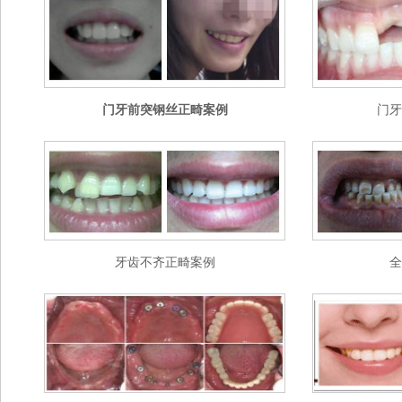
门牙前突钢丝正畸案例
门牙
牙齿不齐正畸案例
全