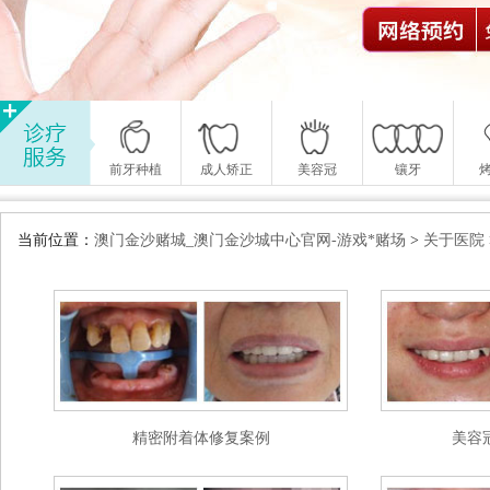
前牙种植
成人矫正
美容冠
镶牙
当前位置：
澳门金沙赌城_澳门金沙城中心官网-游戏*赌场
>
关于医院
精密附着体修复案例
美容