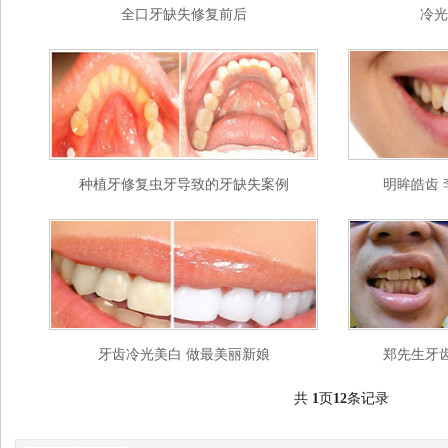
全口牙缺失修复前后
冷光
种植牙修复虫牙导致的牙缺失案例
明眸皓齿
牙齿冷光美白 做最美丽新娘
郑先生牙
共
1
页
12
条记录