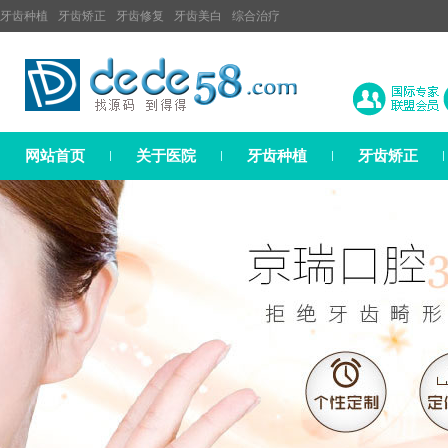
牙齿种植
牙齿矫正
牙齿修复
牙齿美白
综合治疗
网站首页
关于医院
牙齿种植
牙齿矫正