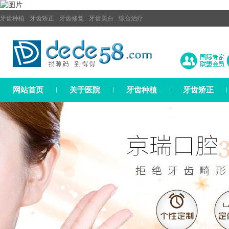
牙齿种植
牙齿矫正
牙齿修复
牙齿美白
综合治疗
网站首页
关于医院
牙齿种植
牙齿矫正