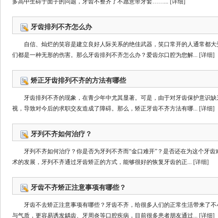
多高中生碍于面子的问题，牙齿不整齐了不愿意带牙套……...
[详细]
牙齿排列不齐怎么办
自信、灿烂的笑容是建立良好人际关系的绝佳武器，笑口常开的人通常都大
们都是一种无形的伤害。那么牙齿排列不齐怎么办？爱齿尔口腔为您解...
[详细]
矫正牙齿排列不齐的方法有哪些
牙齿排列不齐的现象，在青少年中尤其显著。可是，由于对牙齿保护意识缺
视，导致对今后的求职交友造成了障碍。那么，矫正牙齿不齐方法有哪...
[详细]
牙列不齐如何治疗？
牙列不齐如何治疗？你是否为牙列不齐而“金口难开”？是否还在为这个牙齿
术的发展，牙列不齐通过牙齿矫正的方式，能够很好的恢复牙齿的正...
[详细]
牙齿不齐矫正注意事项有哪些？
牙齿不去矫正注意事项有哪些？牙齿不齐，给很多人们的正常生活带来了不
与气质，更容易诱发龋齿、牙周炎等口腔疾病，目前很多患者朋友通过...
[详细]