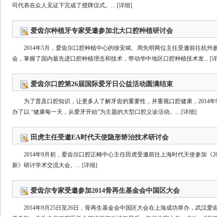
司代表在众人见证下完成了授牌仪式。...
[详细]
爱齿尔种植牙专家受邀参加北大口腔种植研讨会
2014年5月，爱齿尔口腔种植中心的徐安斌、周先明两位主任受邀前往杭
会，掌握了国内最先进口腔种植理念和技术，带动华中地区口腔种植技术发...
[
爱齿尔口腔第26届国际爱牙日公益活动圆满结束
为了普及口腔知识，让更多人了解牙齿的重要性，并重视口腔健康，2014年
办了以 “健康每一天，从爱牙开始”为主题的大型口腔义诊活动。...
[详细]
田虎主任受邀EA时代天使隐形矫治技术研讨会
2014年9月初，爱齿尔口腔正畸中心主任田虎受邀前往上海时代天使参加《2
新》研讨学术交流大会。...
[详细]
爱齿尔专家受邀参加2014骨再生基金会中国区大会
2014年9月25日至26日，骨再生基金会中国区大会在上海成功举办，武汉