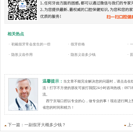
相关热点
·
初戴假牙常会发生的一些
·
假牙价格
·
·
隐形义齿作用
·
隐形义齿多少钱
·
温馨提示：
当文章不能完全解决您的问题时，请点击在
流！打字不方便的朋友可拔打我院24小时咨询热线：09718
流。
西宁京瑞口腔以专业的心，做专业的事！现在进行网上预
省您的时间和精力！
下一篇：
一副假牙大概多少钱？
上