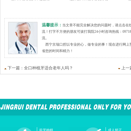
温馨提示：
当文章不能完全解决您的问题时，请点击在
流！打字不方便的朋友可拔打我院24小时咨询热线：09718
流。
西宁京瑞口腔以专业的心，做专业的事！现在进行网上预
省您的时间和精力！
下一篇：
全口种植牙适合老年人吗？
上一
前牙种植
成人矫正